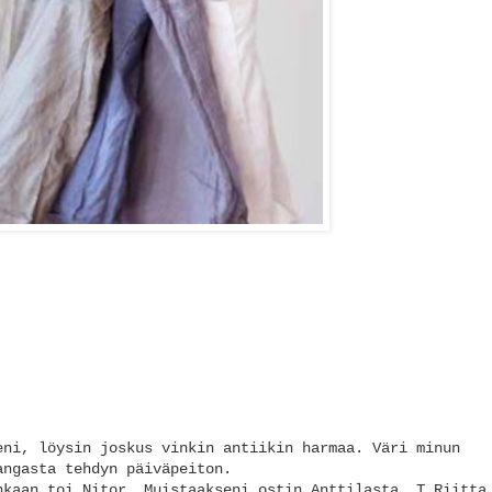
eni, löysin joskus vinkin antiikin harmaa. Väri minun
angasta tehdyn päiväpeiton.
nkaan toi Nitor. Muistaakseni ostin Anttilasta. T Riitta