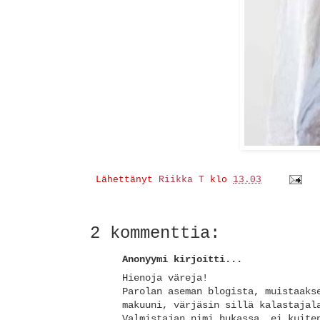
Lähettänyt
Riikka T
klo
13.03
2 kommenttia:
Anonyymi kirjoitti...
Hienoja väreja!
Parolan aseman blogista, muistaaks
makuuni, värjäsin sillä kalastajal
Valmistajan nimi hukassa, ei kuite