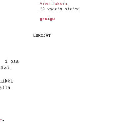
Aivoituksia
12 vuotta sitten
greige
LUKIJAT
a 1 osa
tävä,
aikki
alla
r
-