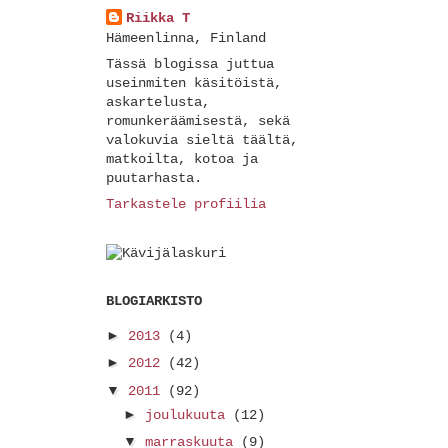
Riikka T
Hämeenlinna, Finland
Tässä blogissa juttua
useinmiten käsitöistä,
askartelusta,
romunkeräämisestä, sekä
valokuvia sieltä täältä,
matkoilta, kotoa ja
puutarhasta.
Tarkastele profiilia
BLOGIARKISTO
►
2013
(4)
►
2012
(42)
▼
2011
(92)
►
joulukuuta
(12)
▼
marraskuuta
(9)