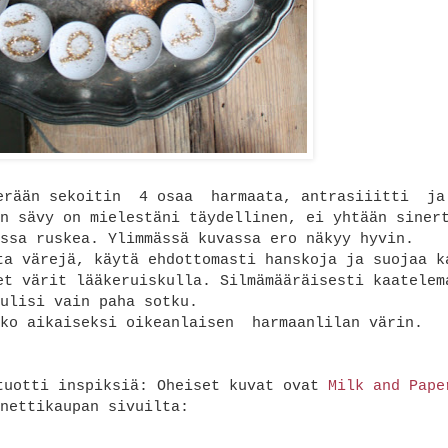
serään sekoitin 4 osaa harmaata, antrasiiitti j
n sävy on mielestäni täydellinen, ei yhtään siner
ssa ruskea. Ylimmässä kuvassa ero näkyy hyvin.
ta värejä, käytä ehdottomasti hanskoja ja suojaa k
et värit lääkeruiskulla. Silmämääräisesti kaatelem
ulisi vain paha sotku.
nko aikaiseksi oikeanlaisen harmaanlilan värin.
tuotti inspiksiä: Oheiset kuvat ovat
Milk and Pape
nettikaupan sivuilta: