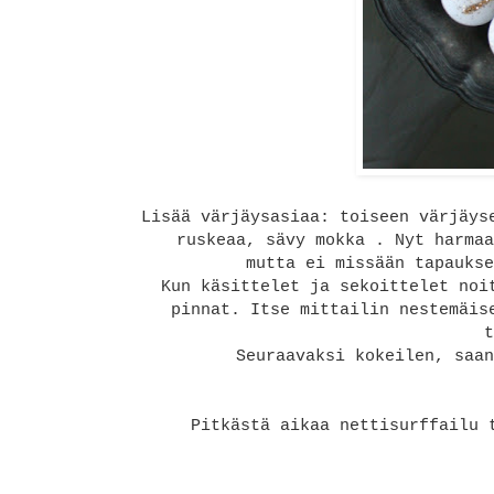
Lisää värjäysasiaa: toiseen värjäy
ruskeaa, sävy mokka . Nyt harmaa
mutta ei missään tapaukse
Kun käsittelet ja sekoittelet noi
pinnat. Itse mittailin nestemäis
t
Seuraavaksi kokeilen, saa
Pitkästä aikaa nettisurffailu 